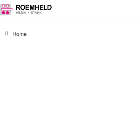
Home
ARTIKEL
3527015
Mutter M28 x 1,5 mm_x000D_