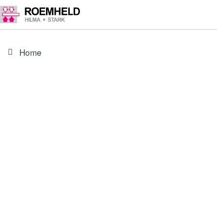
Home
ARTIKEL
3001078
O-Ring 10 x 2 mm, FKM