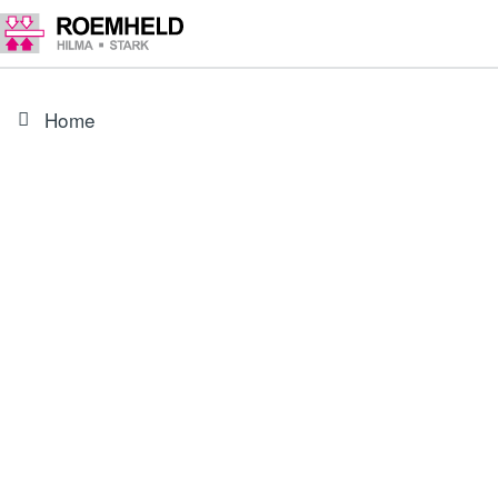
Home
ARTIKEL
3548902A
Spanneisen Rohling für 18X5-XXX