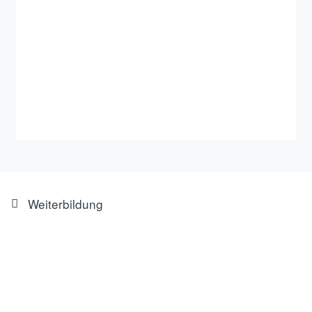
Weiterbildung
AUFBAUSEMINAR S+
Hydraulische Steuerelemente