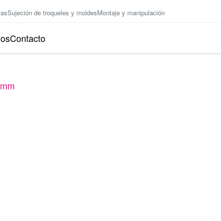
zas
Sujeción de troqueles y moldes
Montaje y manipulación
ios
Contacto
5 mm