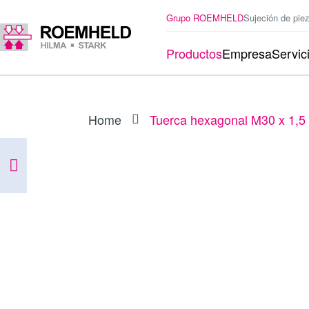
Grupo ROEMHELD
Sujeción de pie
Productos
Empresa
Servic
Home
Tuerca hexagonal M30 x 1,
ARTÍCULO
3527126
Tuerca hexagonal M30 x 1,5 mm