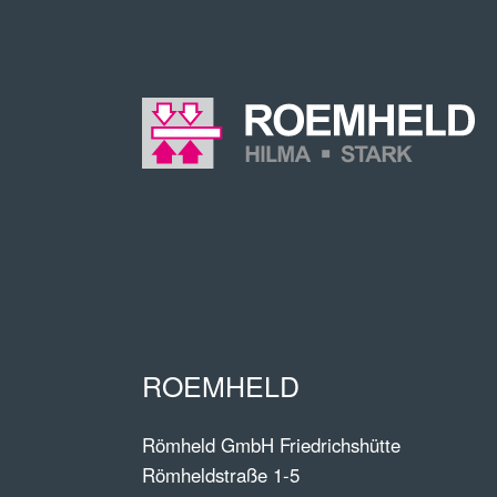
ROEMHELD
Römheld GmbH Friedrichshütte
Römheldstraße 1-5