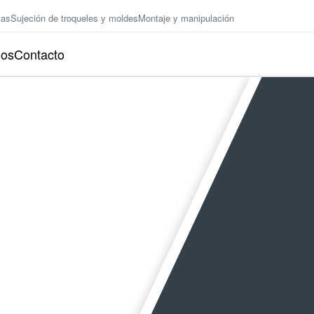
zas
Sujeción de troqueles y moldes
Montaje y manipulación
ios
Contacto