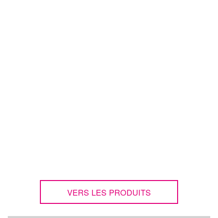
Serrage de pièce
ÉLÉMENTS DE SERRAGE DE PIÈCES
│COMPOSANTS HYDRAULIQUES
Éléments de serrage hydrauliques, électriques et
pneumatiques pour dispositifs de serrage de pièces
Composants hydrauliques pour la construction de dispositifs
de serrage de pièces
VERS LES PRODUITS