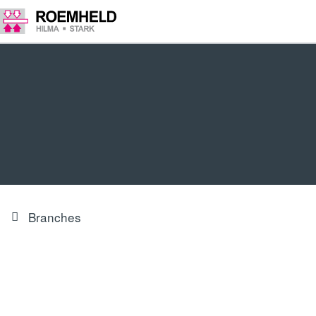
Branches
Énergie et environnement
Les thèmes centraux du secteur de l'énergie et de
l'environnement sont la préservation des ressources et