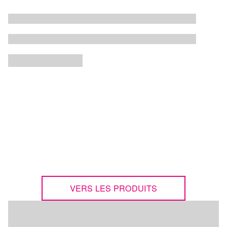
Révision et montage de grandes
vannes
MODUHUB DISPOSITIFS DE MONTAGE
VERS LES PRODUITS