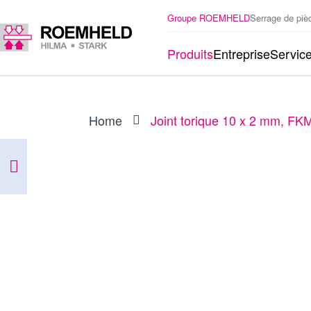
Groupe ROEMHELD
Serrage de piè
Produits
Entreprise
Servic
Home
Joint torique 10 x 2 mm, FK
ARTICLE
3001078
Joint torique 10 x 2 mm, FKM