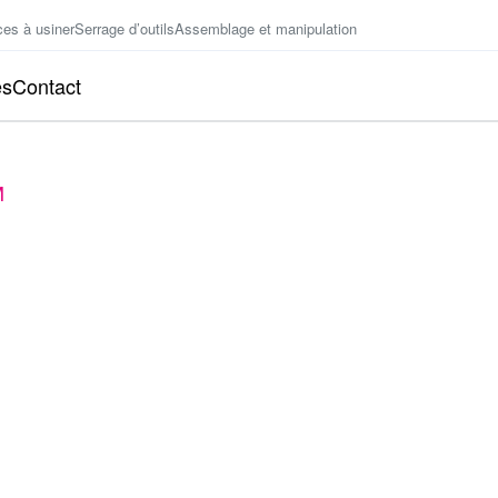
ces à usiner
Serrage d’outils
Assemblage et manipulation
es
Contact
M