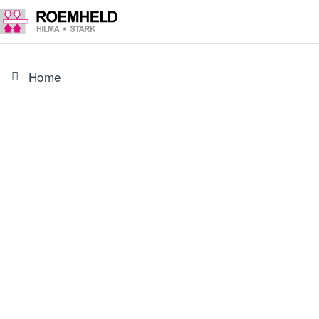
Home
ARTICLE
35481124
Levier de serrage court