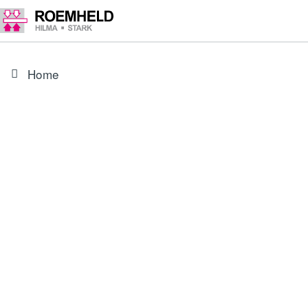
Home
ARTICLE
35484111
Levier universel