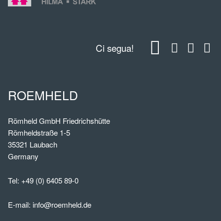
Ci segua!
ROEMHELD
Römheld GmbH Friedrichshütte
Römheldstraße 1-5
35321 Laubach
Germany
Tel:
+49 (0) 6405 89-0
E-mail:
info@roemheld.de