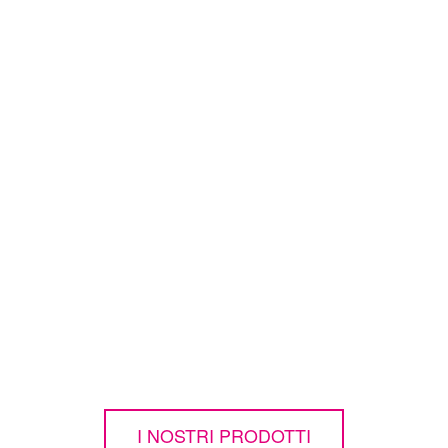
e parzialmente automatizz
ON MODULI DI SOLLEVAMENTO E DI ROTAZI
I NOSTRI PRODOTTI