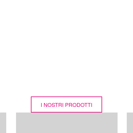
TO ZERO
avola della macchina
di pressione idraulica
I NOSTRI PRODOTTI