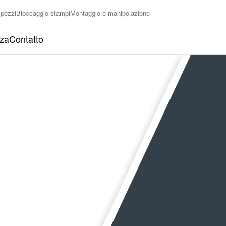
 pezzi
Bloccaggio stampi
Montaggio e manipolazione
nza
Contatto