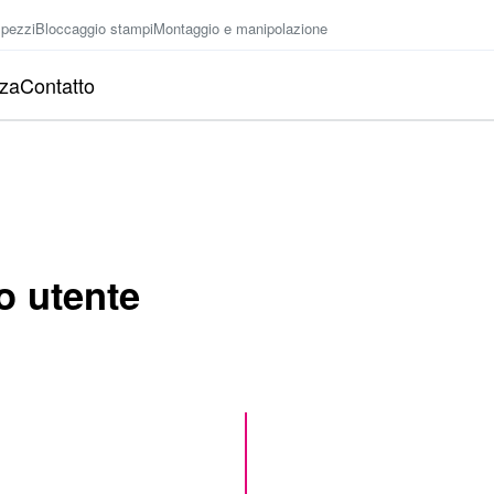
 pezzi
Bloccaggio stampi
Montaggio e manipolazione
nza
Contatto
o utente